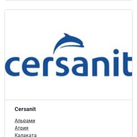
Cersanit
Альрами
Атрия
Калаката