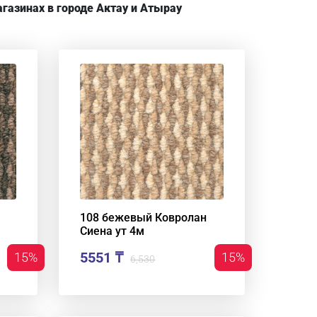
газинах в городе Актау и Атырау
108 бежевый Ковролан
Сиена ут 4м
5551 ₸
15%
15%
6,530