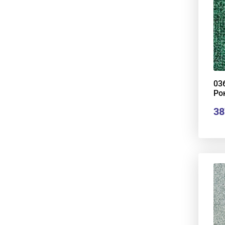
03
Ро
38