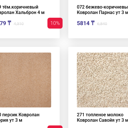
9 тём.коричневый
072 бежево-коричнев
вролан Хальброн 4 м
Ковролан Парнас ут 3 
79 ₸
5814 ₸
10%
4,310
6,840
0 персик Ковролан
271 топленое молоко
рия ут 3 м
Ковролан Савойя ут 3 