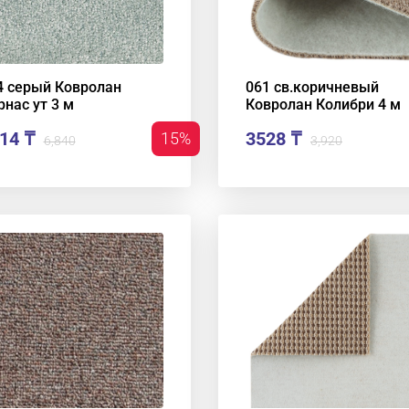
4 серый Ковролан
061 св.коричневый
рнас ут 3 м
Ковролан Колибри 4 м
14 ₸
3528 ₸
15%
6,840
3,920