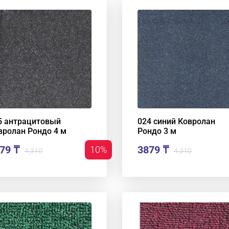
5 антрацитовый
024 синий Ковролан
вролан Рондо 4 м
Рондо 3 м
79 ₸
3879 ₸
10%
4,310
4,310