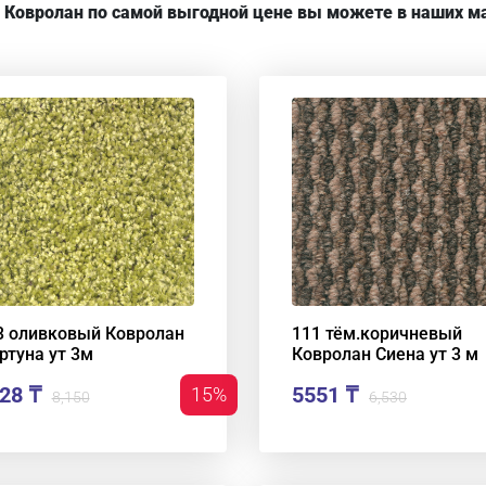
 Ковролан по самой выгодной цене вы можете в наших ма
3 оливковый Ковролан
111 тём.коричневый
ртуна ут 3м
Ковролан Сиена ут 3 м
28 ₸
5551 ₸
15%
8,150
6,530