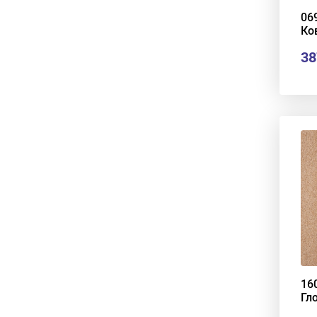
06
Ко
38
16
Гло