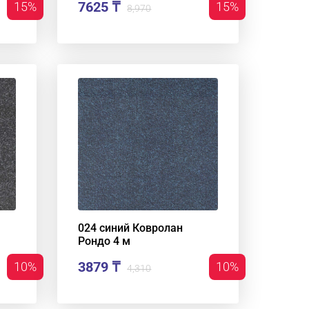
7625 ₸
15%
15%
8,970
024 синий Ковролан
Рондо 4 м
3879 ₸
10%
10%
4,310