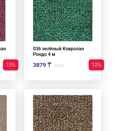
лан
036 зелёный Ковролан
Рондо 4 м
3879 ₸
15%
10%
4,310