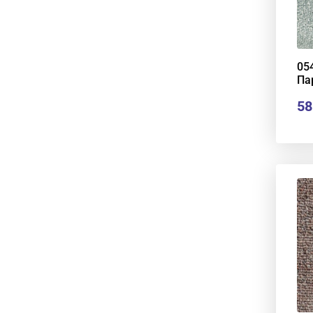
05
Па
58