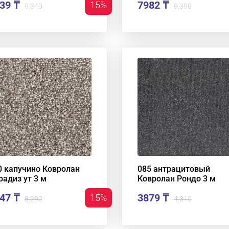
39 ₸
7982 ₸
15%
9,340
9,390
0 капучино Ковролан
085 антрацитовый
радиз ут 3 м
Ковролан Рондо 3 м
47 ₸
3879 ₸
15%
8,290
4,310