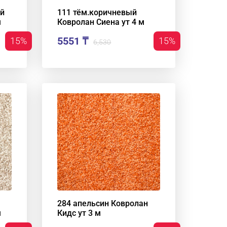
ый
111 тём.коричневый
м
Ковролан Сиена ут 4 м
5551 ₸
15%
15%
6,530
284 апельсин Ковролан
м
Кидс ут 3 м