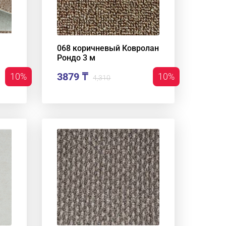
068 коричневый Ковролан
Рондо 3 м
3879 ₸
10%
10%
4,310