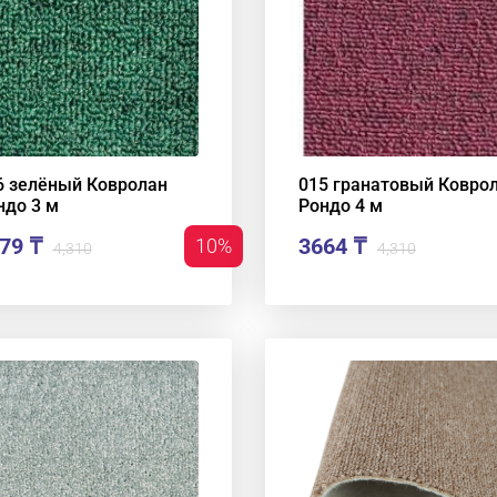
6 зелёный Ковролан
015 гранатовый Ковро
ндо 3 м
Рондо 4 м
79 ₸
3664 ₸
10%
4,310
4,310