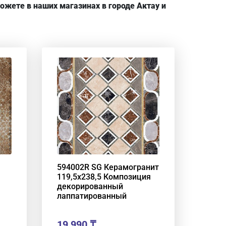
жете в наших магазинах в городе Актау и
594002R SG Керамогранит
119,5х238,5 Композиция
декорированный
лаппатированный
19,990
₸