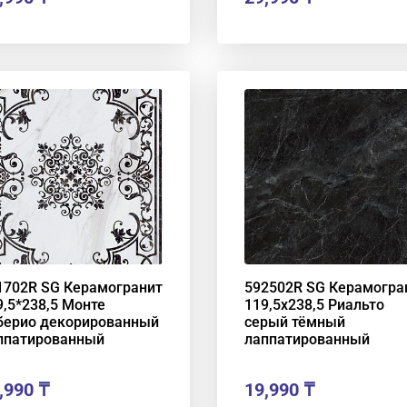
1702R SG Керамогранит
592502R SG Керамогра
9,5*238,5 Монте
119,5х238,5 Риальто
берио декорированный
серый тёмный
ппатированный
лаппатированный
,990
₸
19,990
₸