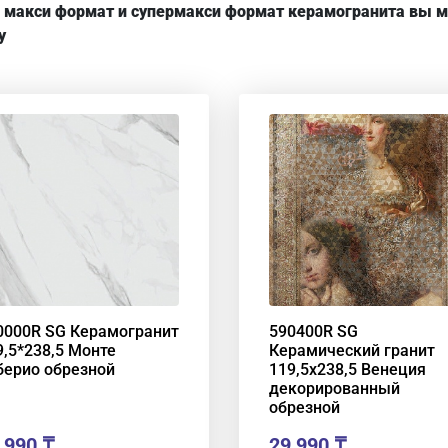
 макси формат и супермакси формат керамогранита вы мо
у
0000R SG Керамогранит
590400R SG
9,5*238,5 Монте
Керамический гранит
берио обрезной
119,5х238,5 Венеция
декорированный
обрезной
,990
₸
29,990
₸