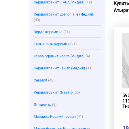
Керамогранит ITACA (Индия)
(19)
Купить
Атыра
Керамогранит Epsilon Tile (Индия)
(43)
Зерде керамика
(31)
Тянь-Шань Керамик
(21)
керамогранит Vanita (Индия)
(4)
Керамогранит Lavish (Индия)
(11)
Cersanit
(48)
Керамогранит Grasaro
(55)
59
11
Эпицентр
(3)
Ти
Мозаика Керамическая
(41)
19
Макси форматы Керамогранита