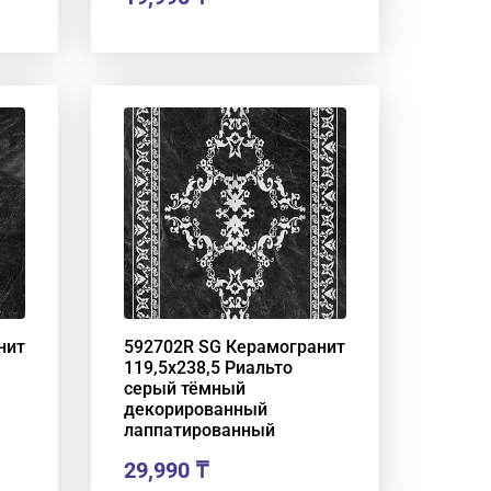
нит
592702R SG Керамогранит
119,5х238,5 Риальто
серый тёмный
декорированный
лаппатированный
29,990
₸