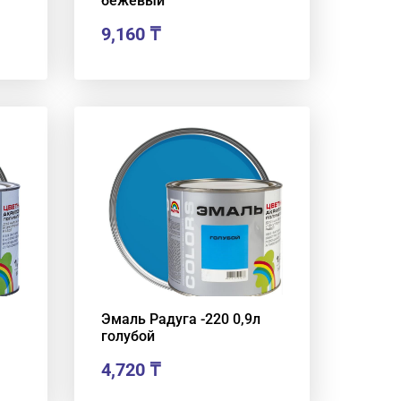
бежевый
9,160
₸
Эмаль Радуга -220 0,9л
голубой
4,720
₸