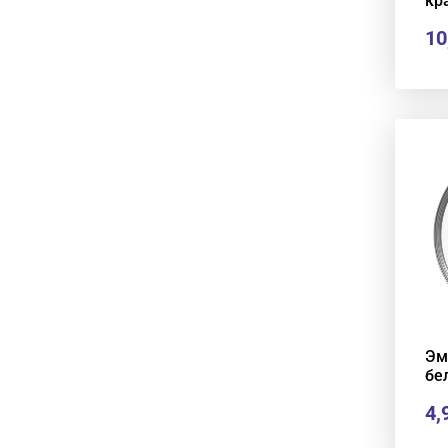
кр
10
Эм
бе
4,