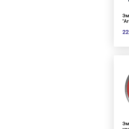
Эм
"Ar
22
Эм