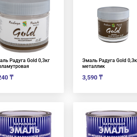
аль Радуга Gold 0,3кг
Эмаль Радуга Gold 0,3к
рламутровая
металлик
240
₸
3,590
₸