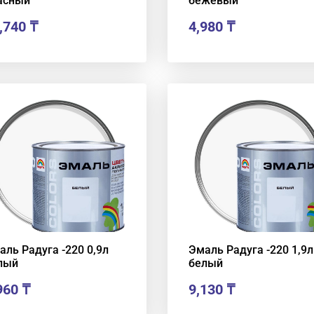
асный
бежевый
,740
₸
4,980
₸
аль Радуга -220 0,9л
Эмаль Радуга -220 1,9л
лый
белый
960
₸
9,130
₸