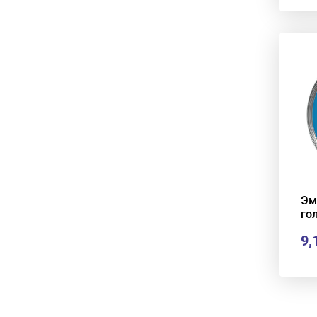
Эм
го
9,