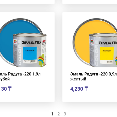
аль Радуга -220 1,9л
Эмаль Радуга -220 0,9л
лубой
желтый
130
₸
4,230
₸
1
2
3