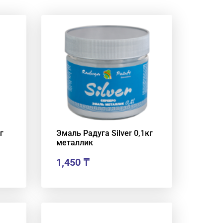
г
Эмаль Радуга Silver 0,1кг
металлик
1,450
₸