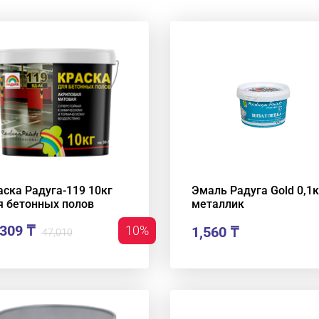
аска Радуга-119 10кг
Эмаль Радуга Gold 0,1к
я бетонных полов
металлик
309 ₸
10%
1,560
₸
47,010