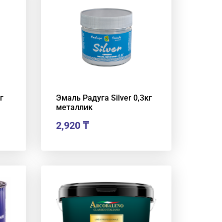
г
Эмаль Радуга Silver 0,3кг
металлик
2,920
₸