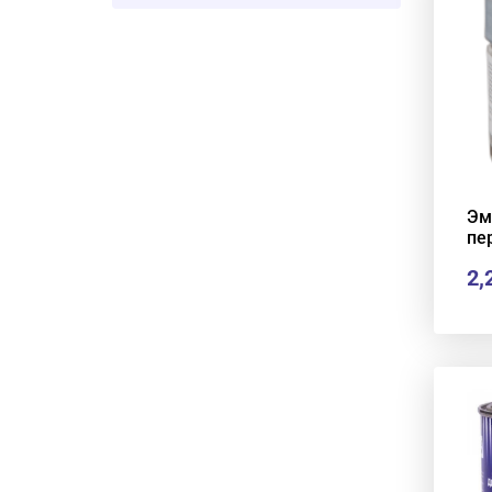
Эм
пе
2,