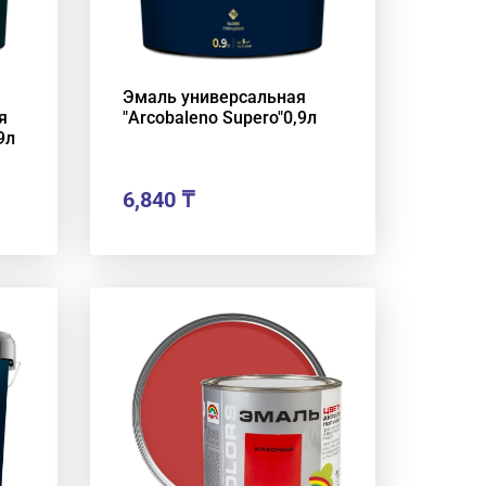
Эмаль универсальная
я
"Arcobaleno Supero"0,9л
9л
6,840
₸