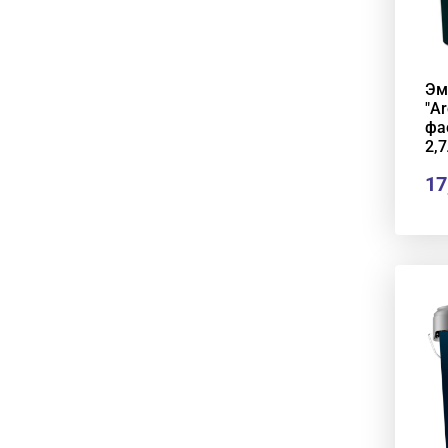
Эм
"Ar
фа
2,7
17