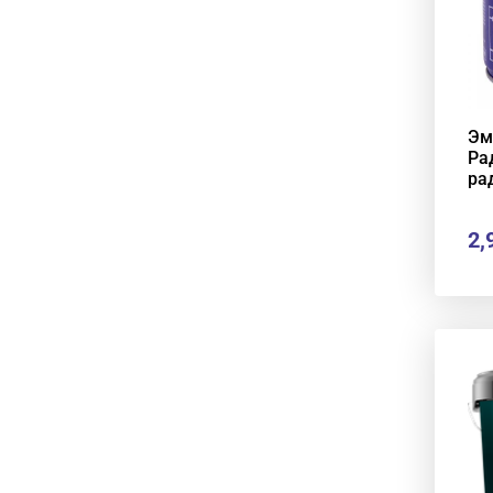
Эм
Ра
ра
2,