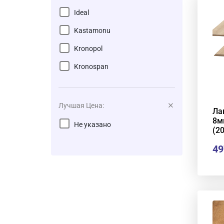
Ideal
Kastamonu
Kronopol
Kronospan
Kronostar
Kronotex
Лучшая Цена:
Ла
8м
Tarkett
Не указано
(2
49