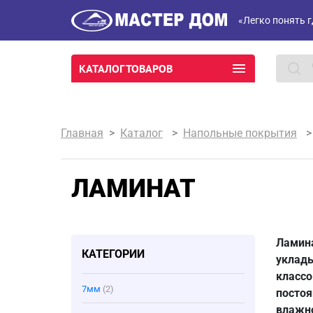
«Легко понять г
КАТАЛОГ ТОВАРОВ
Главная
Каталог
Напольные покрытия
ЛАМИНАТ
Ламина
КАТЕГОРИИ
уклады
классо
7мм
(2)
постоя
влажно