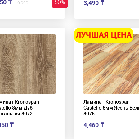
50 ₸
50%
3,490
₸
10,900
минат Kronospan
Ламинат Kronospan
stello 8мм Дуб
Castello 8мм Ясень Бе
стальгия 8072
8075
450
₸
4,460
₸