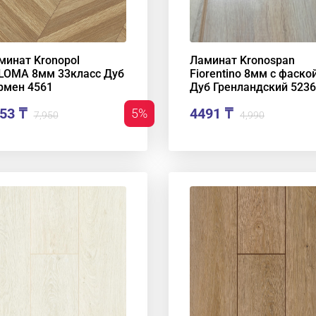
минат Kronopol
Ламинат Kronospan
LOMA 8мм 33класс Дуб
Fiorentino 8мм с фаско
рмен 4561
Дуб Гренландский 5236
53 ₸
4491 ₸
5%
7,950
4,990