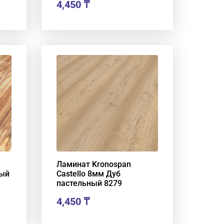
4,450
₸
Ламинат Kronospan
лый
Castello 8мм Дуб
пастельный 8279
4,450
₸