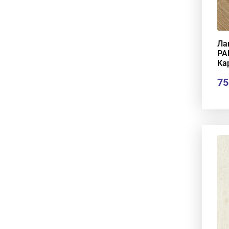
Ла
PA
Ка
75