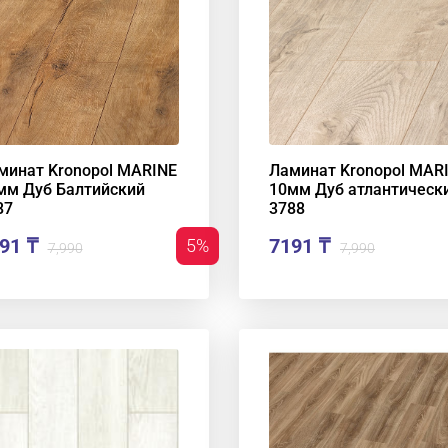
минат Kronopol MARINE
Ламинат Kronopol MAR
мм Дуб Балтийский
10мм Дуб атлантическ
87
3788
91 ₸
7191 ₸
5%
7,990
7,990