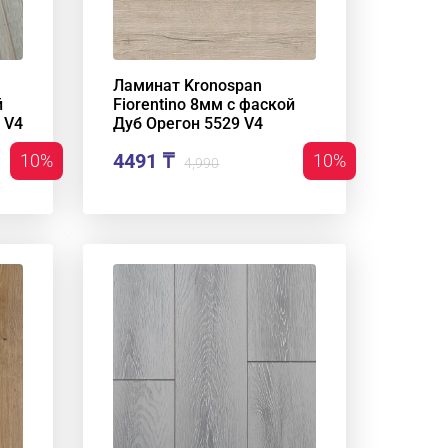
Ламинат Kronospan
й
Fiorentino 8мм с фаской
 V4
Дуб Орегон 5529 V4
4491 ₸
10%
10%
4,990