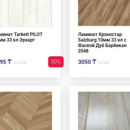
минат Tarkett PILOT
Ламинат Кроностар
мм 33 кл Эрхарт
Salzburg 10мм 33 кл с
Фаской Дуб Барбикан
2048
95 ₸
3050 ₸
50%
11,190
6,100