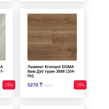
MA
Ламинат Kronopol SIGMA
1-
8мм Дуб турин 3888 (204-
РН)
5270 ₸
15%
15%
6,200