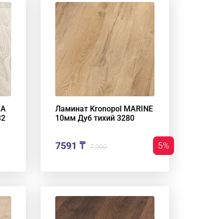
MA
Ламинат Kronopol MARINE
82
10мм Дуб тихий 3280
7591 ₸
5%
7,990