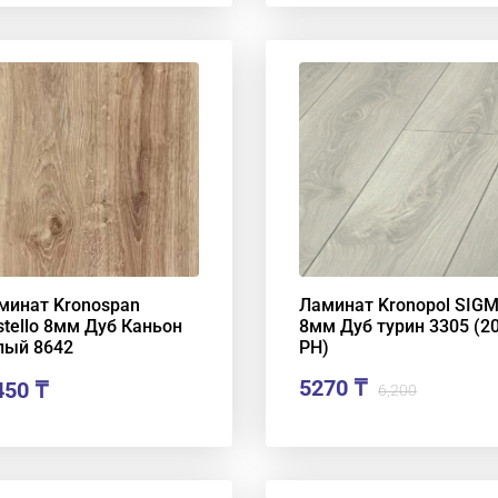
минат Kronospan
Ламинат Kronopol SIG
stello 8мм Дуб Каньон
8мм Дуб турин 3305 (20
лый 8642
РН)
5270 ₸
450
₸
6,200