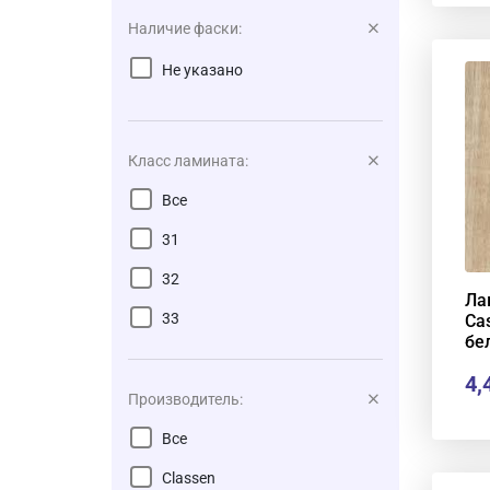
2,397 м²
Наличие фаски:
2,444 м2
Не указано
2,694 м2
Класс ламината:
Все
31
32
Ла
33
Ca
бе
4,
Производитель:
Все
Classen