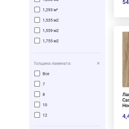
54
1,293 м²
1,535 м2
1,559 м2
1,755 м2
1,864 м2
1,974м2
Толщина ламината:
2,005 м2
Все
2,109 м2
7
2,131 м²
Ла
8
Ca
2,153 м2
10
Но
2,2205 м²
4,
12
2,357 м2