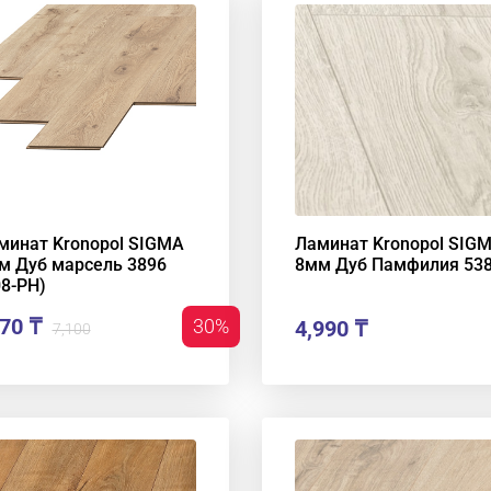
минат Kronopol SIGMA
Ламинат Kronopol SIG
м Дуб марсель 3896
8мм Дуб Памфилия 53
08-РН)
70 ₸
30%
4,990
₸
7,100