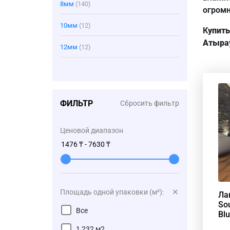
8мм
(140)
огромн
10мм
(12)
К
упить
Атыра
12мм
(12)
ФИЛЬТР
Сбросить фильтр
Ценовой диапазон
Площадь одной упаковки (м²):
Ла
So
Все
Bl
1,232 м2