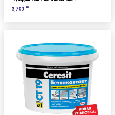
3,700
₸