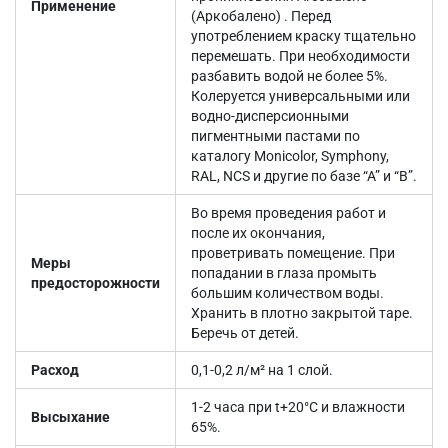
Применение
(Аркобалено) . Перед
употреблением краску тщательно
перемешать. При необходимости
разбавить водой не более 5%.
Колеруется универсальными или
водно-дисперсионными
пигментными пастами по
каталогу Monicolor, Symphony,
RAL, NCS и другие по базе “А” и “В”.
Во время проведения работ и
после их окончания,
проветривать помещение. При
Меры
попадании в глаза промыть
предосторожности
большим количеством воды.
Хранить в плотно закрытой таре.
Беречь от детей.
Расход
0,1-0,2 л/м² на 1 слой.
1-2 часа при t+20°С и влажности
Высыхание
65%.