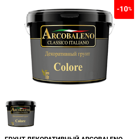
-10
%