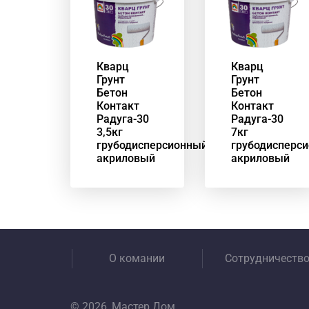
Кварц
Кварц
Грунт
Грунт
Бетон
Бетон
Контакт
Контакт
Радуга-30
Радуга-30
3,5кг
7кг
грубодисперсионный
грубодисперс
акриловый
акриловый
О комании
Сотрудничеств
© 2026, Мастер Дом