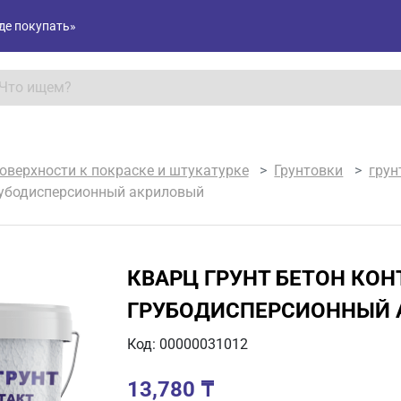
де покупать»
оверхности к покраске и штукатурке
Грунтовки
грун
грубодисперсионный акриловый
КВАРЦ ГРУНТ БЕТОН КОНТ
ГРУБОДИСПЕРСИОННЫЙ 
Код: 00000031012
13,780
₸