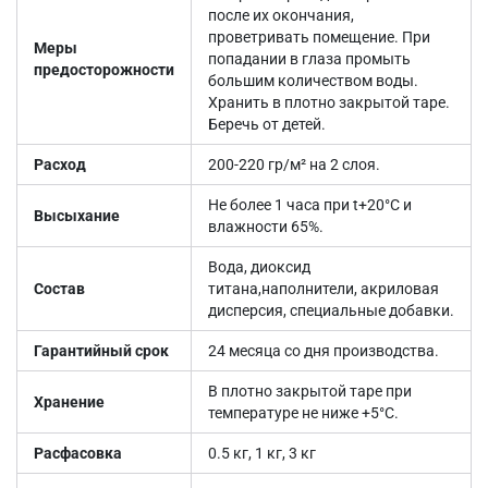
после их окончания,
проветривать помещение. При
Меры
попадании в глаза промыть
предосторожности
большим количеством воды.
Хранить в плотно закрытой таре.
Беречь от детей.
Расход
200-220 гр/м² на 2 слоя.
Не более 1 часа при t+20°С и
Высыхание
влажности 65%.
Вода, диоксид
Состав
титана,наполнители, акриловая
дисперсия, специальные добавки.
Гарантийный срок
24 месяца со дня производства.
В плотно закрытой таре при
Хранение
температуре не ниже +5°С.
Расфасовка
0.5 кг, 1 кг, 3 кг