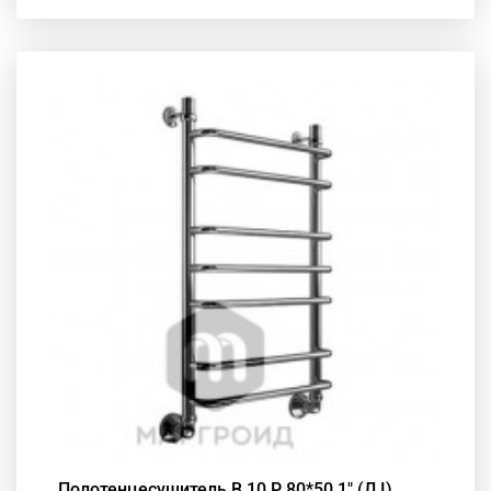
Полотенцесушитель В 10 Р 80*50 1" (Л I)