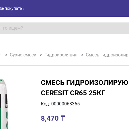
де покупать»
ы
Сухие смеси
Гидроизоляция
Смесь гидроизолир
СМЕСЬ ГИДРОИЗОЛИРУ
CERESIT СR65 25КГ
Код: 00000068365
8,470
₸